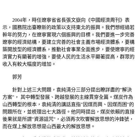
2004年，時任遼寧省省長張文嶽向《中國經濟周刊》表
示，國務院出臺瞭新的政策以支持東北的振興。我們想經過若
幹年的努力，在遼寧實現六個振興的目標。我們要進一步完善
遼寧的經濟結構，要建立完善的社會主義市場經濟體系，要構
築開放型的經濟體系，推動社會事業全面進步，要使遼寧的經
濟實力有顯著的增強，要使人民的生活水平顯著提高，群眾的
收入有較大幅度的增加。
郭芳
針對上述三大問題，袁純清分三部分提出瞭詳盡的"解決
方案"， 其中轉型發展、跨越發展的主線貫穿全篇。煤炭作為
山西轉型的根本，袁純清的講話直指"因煤而興、因煤而困"的
問題所在，並梳理出七大路徑。他同時提出，煤炭依賴的直接
後果就是所謂"資源詛咒"，必須再次吹響解放思想的沖鋒號，
而在煤上解放思想是山西最大的解放思想。