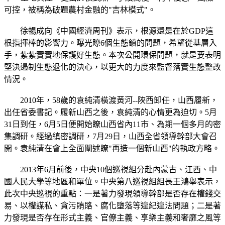
可控，被稱為破題農村金融的"吉林模式"。
徐暢成向《中國經濟周刊》表示，根源還是在於GDP這
根指揮棒的影響力。曝光瞭6個生態鎮的問題，希望從基層入
手，紮紮實實地保護好生態。本次公開環保問題，就是要表明
堅決遏制生態退化的決心，以更大的力度來監督落實生態整改
情況。
2010年，58歲的袁純清橫渡黃河--陜西卸任，山西履新，
出任省委書記。履新山西之後，袁純清的心情更為迫切。5月
31日到任，6月5日便開始瞭山西省內11市、為期一個多月的密
集調研。經過縝密調研，7月29日，山西全省領導幹部大會召
開。袁純清在會上全面闡述瞭"再造一個新山西"的執政方略。
2013年6月前後，中央10個巡視組分赴內蒙古、江西、中
國人民大學等地區和單位。中央第八巡視組組長王鴻舉表示，
此次中央巡視的重點：一是著力發現領導幹部是否存在權錢交
易、以權謀私、貪污賄賂、腐化墮落等違紀違法問題；二是著
力發現是否存在形式主義、官僚主義、享樂主義和奢靡之風等