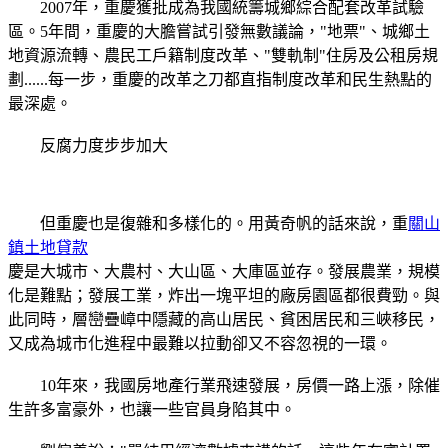
2007年，重慶獲批成為我國統籌城鄉綜合配套改革試驗
區。5年間，重慶的大膽嘗試引發無數議論，"地票"、城鄉土
地資源流轉、農民工戶籍制度改革、"雙軌制"住房及公租房規
劃......每一步，重慶的改革之刀都直指制度改革和民生熱點的
最深處。
反腐力度步步加大
但重慶也是復雜和多樣化的。用黃奇帆的話來說，重
關山
鎮土地貸款
慶是大城市、大農村、大山區、大庫區並存。發展農業，規模
化是難點；發展工業，炸出一塊平坦的廠房園區都很費勁。與
此同時，層巒疊嶂中隱藏的高山居民、貧困居民和三峽移民，
又成為城市化進程中最難以拉動卻又不容忽視的一環。
10年來，我國房地產行業飛速發展，房價一路上漲，除催
生許多富豪外，也讓一些官員身陷其中。