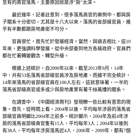
至有的高官落馬，主要原因就是涉"房"太深。
最近幾年，記者註意到，很多落馬高官的案例中，都與房
子關系十分密切，尤其是十八大以來，落馬的省部級官員，幾
乎有半數都跟房地產密不可分。
官員很忙，首先忙於發展經濟。當然，與過去相比，這10
年來，更強調科學發展。從中央部委到地方各級政府，官員們
都在忙著轉變觀念、轉型升級。
根據上述統計，自2000年以來，截至2013年9月，14年
中，共有53名落馬省部級官員涉及房地產，而據不完全統計，
14年來落馬的省部級官員在100人左右，這就意味著，一半的
落馬省部級高官或多或少與房地產業有著千絲萬縷的關系。
在調查中，《中國經濟周刊》發現瞭一些比較有意思的現
象。首先，從時間上看，2004年以後，平均每年涉房的落馬省
部級官員明顯比2004年之前多。統計顯示，2004年及前4年涉
房的落馬省部級貪官隻有15人，平均每年3人；2004年以後則
有38人，平均每年涉房落馬近4人，2006年、2009年，都有7個