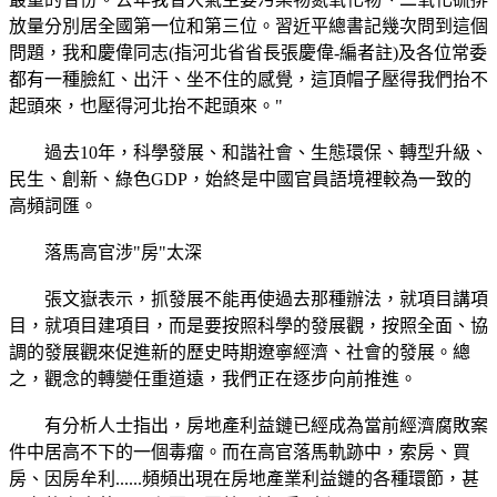
放量分別居全國第一位和第三位。習近平總書記幾次問到這個
問題，我和慶偉同志(指河北省省長張慶偉-編者註)及各位常委
都有一種臉紅、出汗、坐不住的感覺，這頂帽子壓得我們抬不
起頭來，也壓得河北抬不起頭來。"
過去10年，科學發展、和諧社會、生態環保、轉型升級、
民生、創新、綠色GDP，始終是中國官員語境裡較為一致的
高頻詞匯。
落馬高官涉"房"太深
張文嶽表示，抓發展不能再使過去那種辦法，就項目講項
目，就項目建項目，而是要按照科學的發展觀，按照全面、協
調的發展觀來促進新的歷史時期遼寧經濟、社會的發展。總
之，觀念的轉變任重道遠，我們正在逐步向前推進。
有分析人士指出，房地產利益鏈已經成為當前經濟腐敗案
件中居高不下的一個毒瘤。而在高官落馬軌跡中，索房、買
房、因房牟利......頻頻出現在房地產業利益鏈的各種環節，甚