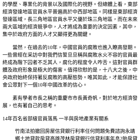
的學歷、專業化的背景以及國際化的視野。但總體上看，東部
經濟發達地區官員水平普遍高於中西部地區。同樣是東部經濟
發達區域，長三角地區官員水平又優於珠三角地區，而在未來
兩大區域的經濟競爭中，人才將成為重要的決定因素，其中，
集中於政府方面的人才又顯得更為關鍵。
當然，在過去的10年，中國官員的腐敗也進入瞭高發期。
一些曾經在采訪中對我們信誓旦旦稱與腐敗水火不容的官員最
終成為階下囚者不乏其人，腐化的程度令人咋舌。這對官員群
體及政府形象是極大的傷害。值得欣慰的是，十八大之後，中
央政府始終保持著反腐敗的高壓態勢。唯其如此，才能保證社
會公眾對下一個10年中國改革的信心。
素有學者市長之稱的重慶市市長黃奇帆，對於地方經濟發
展，也有著自己的思考。
14年百名省部級官員落馬 一半與房地產業有關系
竹南法拍撤回房屋信貸銀行利率任何問題免費諮詢永靖
鄉土地貸款房貸高雄茂林房貸銀行信貸利率年息2胎房貸