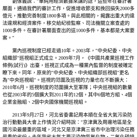
劉傢義說："單純用經濟數據來講的話，這些年在審計署
層面，通過我們的審計工作，促進增收節支和挽回損失2000多
億元，推動完善制度1800多項。與此相關的，揭露出重大的違
法違規和經濟案件，移交給紀檢監察、司法機關立案查處的
1000多件。在審計署層面查出的這1000多件，基本都是大案要
案。"
黨內巡視制度已經走過10年。2003年，"中央紀委、中央
組織部"巡視組正式成立。2009年7月，《中國共產黨巡視工作
條例(試行)》出臺，巡視正式成為一種黨內監督的制度被確定
瞭下來。同年，原來的"中央紀委、中央組織部巡視組"更名
為"中央巡視組"。巡視的范圍及巡視的力量也在不斷擴大：
2010年6月，巡視制度的范圍擴大至軍隊；中央巡視組的數量
也從2003年的5個擴大到2011年的12個，其中6個地方組、4個
企業金融組、2個中央國傢機關巡視組。
2013年9月27日，河北省委書記周本順在全省大氣污染防
治行動動員大會上作情況介紹時說："京津冀及周邊地區是全
國污染最嚴重的區域，河北又是京津冀三省市中治理污染任務
最重的省份。去年我省大氣主要污染物氮氧化物、二氧化硫排