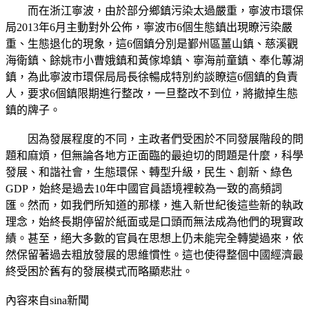
而在浙江寧波，由於部分鄉鎮污染太過嚴重，寧波市環保
局2013年6月主動對外公佈，寧波市6個生態鎮出現瞭污染嚴
重、生態退化的現象，這6個鎮分別是鄞州區薑山鎮、慈溪觀
海衛鎮、餘姚市小曹娥鎮和黃傢埠鎮、寧海前童鎮、奉化蓴湖
鎮，為此寧波市環保局局長徐暢成特別約談瞭這6個鎮的負責
人，要求6個鎮限期進行整改，一旦整改不到位，將撤掉生態
鎮的牌子。
因為發展程度的不同，主政者們受困於不同發展階段的問
題和麻煩，但無論各地方正面臨的最迫切的問題是什麼，科學
發展、和諧社會，生態環保、轉型升級，民生、創新、綠色
GDP，始終是過去10年中國官員語境裡較為一致的高頻詞
匯。然而，如我們所知道的那樣，進入新世紀後這些新的執政
理念，始終長期停留於紙面或是口頭而無法成為他們的現實政
績。甚至，絕大多數的官員在思想上仍未能完全轉變過來，依
然保留著過去粗放發展的思維慣性。這也使得整個中國經濟最
終受困於舊有的發展模式而略顯悲壯。
內容來自sina新聞