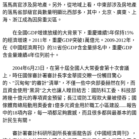
落馬高官涉及房地產。另外，從地域上看，中東部涉及房地產
的落馬省部級官員數量明顯比西部多，其中，北京、廣東、上
海、浙江成為因房重災區。
在全國GDP增速放緩的大背景下，重慶連續5年保持15%
的經濟增速。2011年，重慶GDP突破1萬億元。2009-2012年，
在《中國經濟周刊》的31省份GDP含金量排名中，重慶GDP
含金量連續4年位列前十。
2004年6月23日，在第十屆全國人大常委會第十次會議
上，時任國傢審計署審計長李金華提交瞭一份觸目驚心
的、"沉甸甸"的審計"清單"，不僅一些中央部委赫然在列，而
且資金使用"黑洞"之大也讓人瞠目結舌：國防科工委、科技部
將幾十億元的專項資金預留；長江堤防工程款大量被侵吞；國
傢體育總局動用奧委會1億多元資金用於職工小區建設......報告
中的18項內容，每一項都足夠震撼，而且很多都與最基本的國
計民生有關。
審計署審計科研所副所長崔振龍告訴《中國經濟周刊》，