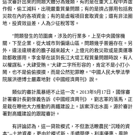
這次審計出來的問題大體分為幾類，有的是在重大工程中弄虛
作假，偷工減料，出現嚴重質量問題；有的是擠占挪用包括救
災款在內的各項資金；有的是虛報項目套取資金；還有非法圈
地，投資效益差，人為少征稅等等。
"問題發生的范圍廣，涉及的行業多，上至中央國傢機
關，下至企業，從大城市到偏遠山區，問題幾乎普遍存在。另
外，違法違規者的膽子越來越大，上億元的救災款或是奧運專
款都敢挪用。李金華在談到長江大堤工程質量問題時說，有人
以權謀私，大肆受賄。'大肆'二字所形容的，肯定不是小打小
鬧，也不是偷偷摸摸，而是公然犯罪瞭。"中國人民大學法學
院展洪德博士嚴肅地對《中國經濟周刊》說。
類似的審計風暴絕不止這一次。2013年9月17日，國傢審
計署審計長劉傢義告訴《中國經濟周刊》，劉志軍的落馬，正
是栽在瞭他大力推動的高鐵建設上。該案浮出水面，源於審計
署對高鐵建設的跟蹤審計。
有評論認為，這一貸款模式，不但激活瞭農民"沉睡的資
本"--土地資產，更由於模式新、手續簡便、利率優惠、風險