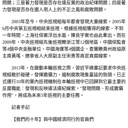
問題；三是著力發現是否存在違反黨的政治紀律問題；四是著
力發現是否存在選人用人上的不正之風和腐敗問題。
2003年至今，中央巡視組每年都會發現大量線索。2005年
6月中央第五巡視組結束巡視，根據巡視組獲得的線索，不到
一年時間，上海社保案浮出水面，陳良宇案也由此牽出。而在
2009年，中央巡視組先後巡視瞭浙江等12個地區，中國保監會
等4個中央金融單位，中國海運等4個國企，查獲瞭貴州政協原
主席黃瑤、遼寧省人大原副主任宋勇等高官貪腐線索。
2013年，在啟動本輪巡視之際，習近平總書記要求中央巡
視組敢於碰硬，發揮震懾力，遏制腐敗現象蔓延的勢頭。已正
式運行10年的黨內巡視機制在本輪巡視中已回歸到它最主要的
反腐職能：發現和反映違法違紀線索。"發現問題、形成震懾
作用"，將成為未來5年巡視的主要任務。
記者手記
【我們的十年】與中國經濟同行的官員們