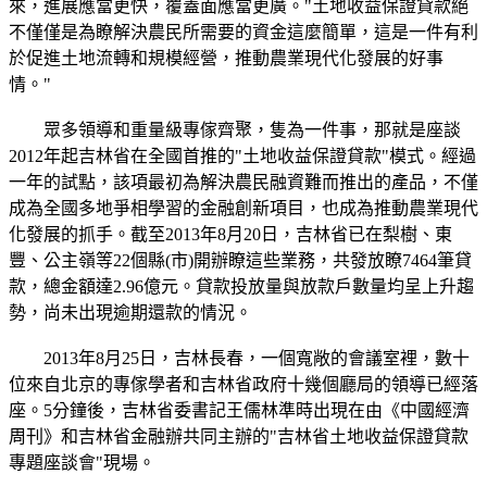
來，進展應當更快，覆蓋面應當更廣。"土地收益保證貸款絕
不僅僅是為瞭解決農民所需要的資金這麼簡單，這是一件有利
於促進土地流轉和規模經營，推動農業現代化發展的好事
情。"
眾多領導和重量級專傢齊聚，隻為一件事，那就是座談
2012年起吉林省在全國首推的"土地收益保證貸款"模式。經過
一年的試點，該項最初為解決農民融資難而推出的產品，不僅
成為全國多地爭相學習的金融創新項目，也成為推動農業現代
化發展的抓手。截至2013年8月20日，吉林省已在梨樹、東
豐、公主嶺等22個縣(市)開辦瞭這些業務，共發放瞭7464筆貸
款，總金額達2.96億元。貸款投放量與放款戶數量均呈上升趨
勢，尚未出現逾期還款的情況。
2013年8月25日，吉林長春，一個寬敞的會議室裡，數十
位來自北京的專傢學者和吉林省政府十幾個廳局的領導已經落
座。5分鐘後，吉林省委書記王儒林準時出現在由《中國經濟
周刊》和吉林省金融辦共同主辦的"吉林省土地收益保證貸款
專題座談會"現場。