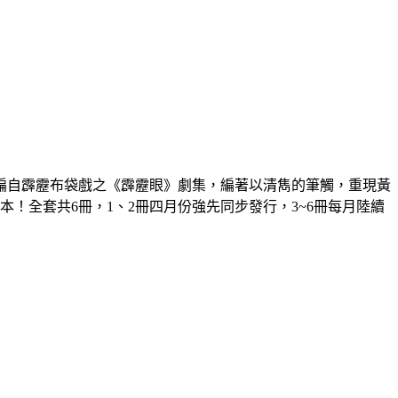
編自霹靂布袋戲之《霹靂眼》劇集，編著以清雋的筆觸，重現黃
全套共6冊，1、2冊四月份強先同步發行，3~6冊每月陸續