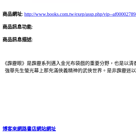
商品網址
:
http://www.books.com.tw/exep/assp.php/vip--af0000278
商品訊息功能
:
商品訊息描述
:
《霹靂眼》是霹靂系列邁入金光布袋戲的重要分野，也是以清
強華先生螢光幕上那充滿俠義精神的武俠世界。是非霹靂迷以
博客來網路書店網站網址