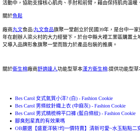
活動中，協助支撐核心肌肉、手肘和前臂，藉由保持肌肉溫暖
關於
魚鬆
廠商
丸文
食品:
丸文食品
旗聚一堂創立於民國39年，是台中一家
年在創辦人梁火村的大力經營下，於台中縣大裡工業區購置土地
又導入品牌形象旗聚一堂而致力於產品包裝的推廣。
關於
衛生棉
廠商
舒適達人
功能型草本
漢方衛生棉
:提供功能型
Bes Carol 女式氣質小洋? (白) - Fashion Cookie
Bes Carol 男條紋針織上衣 (中麻灰) - Fashion Cookie
Bes Carol 男式精梳棉平口褲 (藍白條紋) - Fashion Cookie
腳臭剋星真的有效果嗎
OB嚴選【盛夏洋裝?均一價特賣】清新可愛~水玉點點二