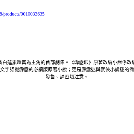
98/products/0010033635
香白蓮素還真為主角的首部劇集。《霹靂眼》原著改編小說係改
文字認識霹靂的必讀版原著小說；更是霹靂迷與武俠小說迷的備本！
發售。請密切注意。