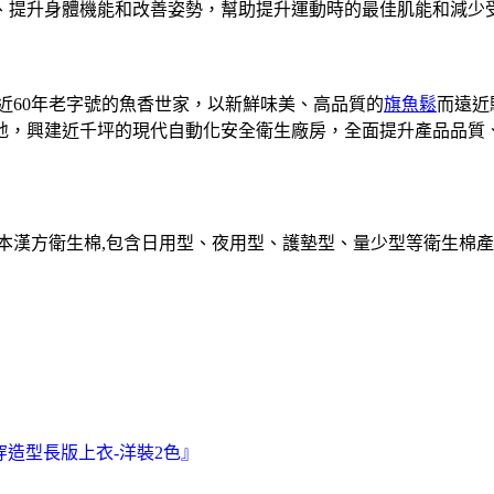
、提升身體機能和改善姿勢，幫助提升運動時的最佳肌能和減少
近60年老字號的魚香世家，以新鮮味美、高品質的
旗魚鬆
而遠近
，興建近千坪的現代自動化安全衛生廠房，全面提升產品品質、
草本漢方衛生棉,包含日用型、夜用型、護墊型、量少型等衛生棉產
穿造型長版上衣-洋裝2色』