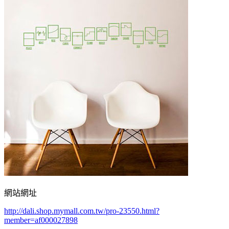
網站網址
http://dali.shop.mymall.com.tw/pro-23550.html?
member=af000027898