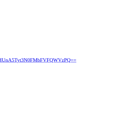
pHUnA5Tyt3N0FMbFVFQWVzPQ==