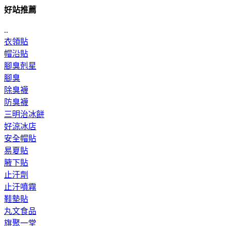
好站推薦
..
衣領貼
帽沿貼
腳臭剋星
腳臭
除臭襪
防臭襪
三明治冰餅
好涼冰店
安全帽貼
易夏貼
腋下貼
止汗劑
止汗噴霧
鞋墊貼
丸文食品
旗聚一堂