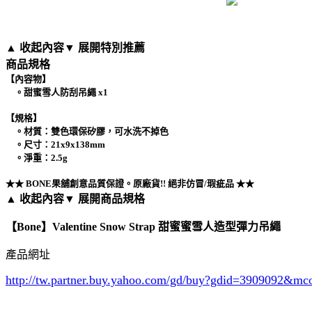
▲ 收起內容
▼ 展開特別推薦
商品規格
【內容物】
。甜蜜雪人防刮吊繩 x1
【規格】
。材質：雙色環保矽膠，可水洗不掉色
。尺寸：21x9x138mm
。淨重：2.5g
★★ BONE果舖創意品質保證。原廠貨!! 絕非仿冒/瑕疵品 ★★
▲ 收起內容
▼ 展開商品規格
【Bone】Valentine Snow Strap 甜蜜蜜雪人造型彈力吊繩
產品網址
http://tw.partner.buy.yahoo.com/gd/buy?gdid=3909092
&mc