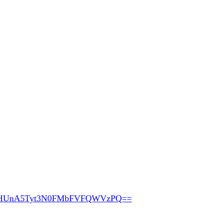
pHUnA5Tyt3N0FMbFVFQWVzPQ==