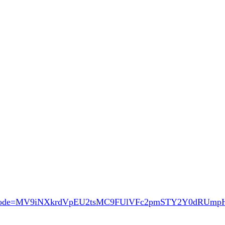
ode=MV9iNXkrdVpEU2tsMC9FUlVFc2pmSTY2Y0dRUm